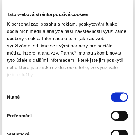
Vyberte si parametry
Tato webová stránka používá cookies
Typ
K personalizaci obsahu a reklam, poskytování funkcí
sociálních médií a analýze naší návštěvnosti využíváme
soubory cookie.
Informace o tom, jak náš web
využíváme, sdílíme se svými partnery pro sociální
Popis
média, inzerci a analýzy.
Partneři mohou zkombinovat
tyto údaje s dalšími informacemi, které jste jim poskytli
vhodné pro školy i kanceláře
nebo které jste získali v důsledku toho, že využíváte
číslo 444
jejich služby.
formát A4
linkovaný
počet listů 40
Výběr
mix motivů (bez možnosti výběru)
Nutné
souhlasu
Informace o produktu
Preferenční
Sešit A4 linkovaný 444 Premium, bezdřevý,
40 listů
19,50 Kč
Statistické