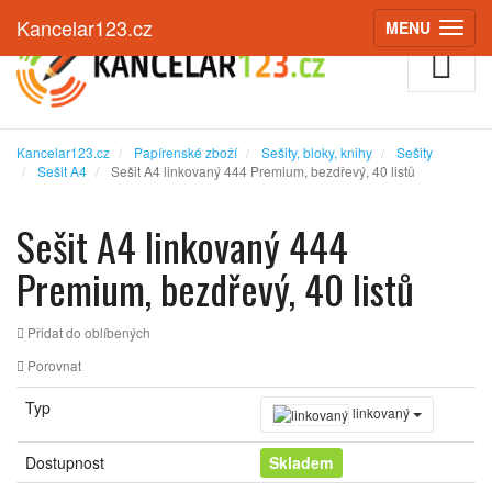
Kancelar123.cz
MENU
(ZOBRAZIT
Kancelar123.cz
Papírenské zboží
Sešity, bloky, knihy
Sešity
Sešit A4
Sešit A4 linkovaný 444 Premium, bezdřevý, 40 listů
Sešit A4 linkovaný 444
Premium, bezdřevý, 40 listů
Přidat do oblíbených
Porovnat
Typ
linkovaný
Dostupnost
Skladem