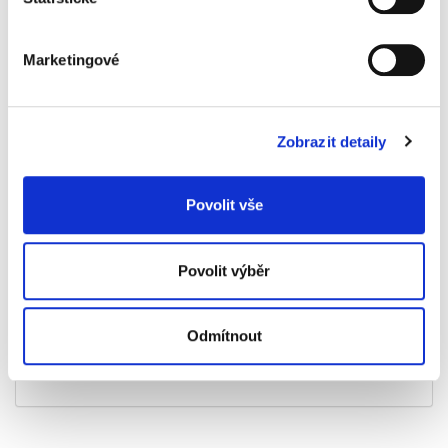
Marketingové
Specifikace produktu
Zobrazit detaily
Objednací číslo
915400444
Formát
A4
Povolit vše
Počet listů
40
Typ
linkovaný
Povolit výběr
Štítky
Odmítnout
Škola