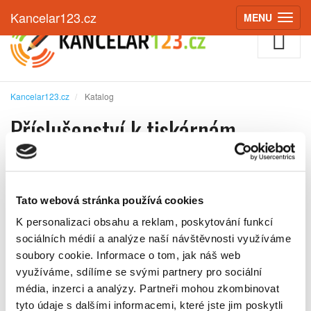
Kancelar123.cz
MENU
(ZOBRAZIT
Kancelar123.cz
Katalog
Příslušenství k tiskárnám
Řadit podle:
Tato webová stránka používá cookies
K personalizaci obsahu a reklam, poskytování funkcí
sociálních médií a analýze naší návštěvnosti využíváme
soubory cookie.
Informace o tom, jak náš web
Je nám líto, ale z kategorie
Příslušenství k tiskárnám
vám
využíváme, sdílíme se svými partnery pro sociální
nyní nemůžeme nabídnou žádné produkty.
média, inzerci a analýzy.
Partneři mohou zkombinovat
tyto údaje s dalšími informacemi, které jste jim poskytli