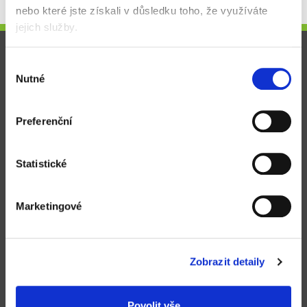
nebo které jste získali v důsledku toho, že využíváte
jejich služby.
Pro zákazníky
Výběr
Nutné
souhlasu
Obchodní podmínky
Způsoby doručení a platby
Preferenční
Reklamační řád
Výhody registrace
Statistické
Ochrana osobních údajů
Marketingové
Novinky a články
Kontakt
Proč nakupovat u nás
Zobrazit detaily
Dodáváme
kvalitní kancelářské potřeby
Povolit vše