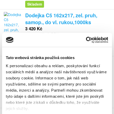
Skladem
Dodejka C5 162x217, zel. pruh,
samop., do vl. rukou,1000ks
3 420 Kč
4 138,20 Kč vč. DPH
Koupit
Tato webová stránka používá cookies
Dodejka C5 162x229 bílá,
K personalizaci obsahu a reklam, poskytování funkcí
samopropis., bez poučení, 1.000 ks
sociálních médií a analýze naší návštěvnosti využíváme
3 999 Kč
soubory cookie.
Informace o tom, jak náš web
4 838,79 Kč vč. DPH
využíváme, sdílíme se svými partnery pro sociální
média, inzerci a analýzy.
Partneři mohou zkombinovat
Koupit
tyto údaje s dalšími informacemi, které jste jim poskytli
nebo které jste získali v důsledku toho, že využíváte
Skladem
jejich služby.