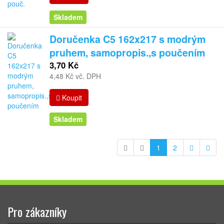
Skladem
Doručenka C5 162x217 s modrým
pruhem, samopropis.,s poučením
3,70 Kč
4,48 Kč vč. DPH
Koupit
Skladem
1
2
Pro zákazníky