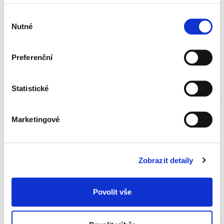
Dodejka C5
162x229 samopropisovací, modrý
Výběr
pruh, 1.000 ks
Nutné
souhlasu
3 999 Kč
4 838,79 Kč vč. DPH
Preferenční
Koupit
Statistické
Skladem
Dodejka C5
Marketingové
162x229 samopropisovací, červený
pruh, 1.000 ks
3 210 Kč
Zobrazit detaily
3 884,10 Kč vč. DPH
Koupit
Povolit vše
Skladem