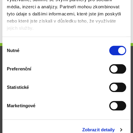
média, inzerci a analýzy.
Partneři mohou zkombinovat
tyto údaje s dalšími informacemi, které jste jim poskytli
Je nám líto, ale z kategorie
Paměťové karty a čtečky
vám
nebo které jste získali v důsledku toho, že využíváte
nyní nemůžeme nabídnou žádné produkty.
jejich služby.
Výběr
Nutné
souhlasu
Pro zákazníky
Preferenční
Obchodní podmínky
Způsoby doručení a platby
Statistické
Reklamační řád
Výhody registrace
Marketingové
Ochrana osobních údajů
Novinky a články
Zobrazit detaily
Kontakt