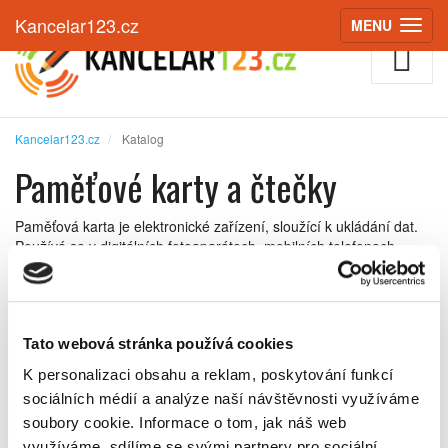
Kancelar123.cz
MENU
(ZOBRAZIT
Kancelar123.cz
Katalog
Paměťové karty a čtečky
Paměťová karta je elektronické zařízení, sloužící k ukládání dat.
Používá se v digitálních fotoaparátech, mobilních telefonech,
přehrávačích, a jiných elektronických zařízeních. Je to malé,
kompaktní zařízení s relativně vysokou kapacitou, je odolné vůči
magnetickým a elektrickým polím.
Tato webová stránka používá cookies
Řadit podle:
K personalizaci obsahu a reklam, poskytování funkcí
sociálních médií a analýze naší návštěvnosti využíváme
soubory cookie.
Informace o tom, jak náš web
využíváme, sdílíme se svými partnery pro sociální