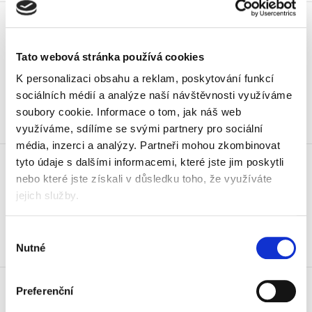
Mikrotuhy náhradní 0,7 mm, HB
(balení 12 ks)
17 Kč
Tato webová stránka používá cookies
20,57 Kč vč. DPH
K personalizaci obsahu a reklam, poskytování funkcí
sociálních médií a analýze naší návštěvnosti využíváme
Koupit
soubory cookie.
Informace o tom, jak náš web
Skladem
využíváme, sdílíme se svými partnery pro sociální
média, inzerci a analýzy.
Partneři mohou zkombinovat
Náplň 4401 E modrá
tyto údaje s dalšími informacemi, které jste jim poskytli
4,70 Kč
nebo které jste získali v důsledku toho, že využíváte
5,69 Kč vč. DPH
jejich služby.
Koupit
Výběr
Nutné
souhlasu
Skladem
Náplň 4404 E modrá
Preferenční
4,70 Kč