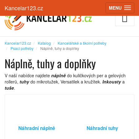
Kancelar123.cz
MENU
(ZOBRAZIT
Kancelar123.cz
Katalog
Kancelářské a školní potřeby
Psací potřeby
Náplně, tuhy a doplňky
Náplně, tuhy a doplňky
V naší nabídce najdete
náplně
do kuličkových per a gelových
rollerů,
tuhy
do mikrotužek, Versatilek a kružítek.
Inkousty
a
tuše
.
Náhradní náplně
Náhradní tuhy