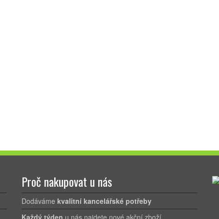
Proč nakupovat u nás
Dodáváme
kvalitní kancelářské potřeby
Každý týden
u nás najdete nové akční zboží