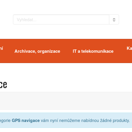
ní
Ka
Archivace, organizace
IT a telekomunikace
ce
tegorie
GPS navigace
vám nyní nemůžeme nabídnou žádné produkty.