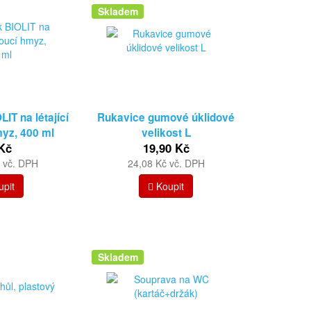
Skladem
IT na létající
Rukavice gumové úklidové
myz, 400 ml
velikost L
Kč
19,90 Kč
 vč. DPH
24,08 Kč vč. DPH
pit
Koupit
Skladem