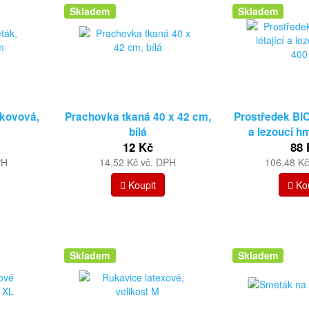
Skladem
Skladem
 kovová,
Prachovka tkaná 40 x 42 cm,
Prostředek BIOL
bílá
a lezoucí h
12 Kč
88 
PH
14,52 Kč vč. DPH
106,48 Kč
Koupit
Kou
Skladem
Skladem