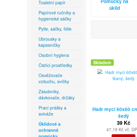
Pomůcky na
Toaletní papír
úklid
Papírové ručníky a
hygienické sáčky
Pytle, sáčky, fólie
Ubrousky a
kapesníčky
Osobní hygiena
Skladem
Čistící prostředky
Osvěžovače
vzduchu, svíčky
Zásobníky,
dávkovače, držáky
Prací prášky a
Hadr mycí 60x60 cm
aviváže
šedý
39 Kč
Úklidové a
47,19 Kč vč. D
ochranné
pomůcky