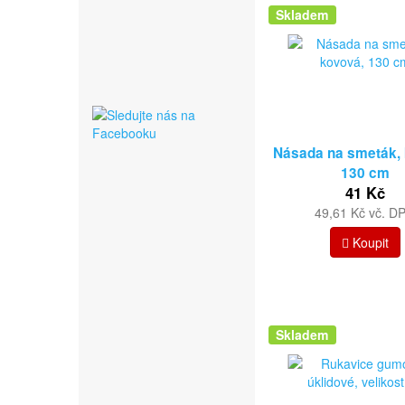
Skladem
Násada na smeták,
130 cm
41 Kč
49,61 Kč vč. D
Koupit
Skladem