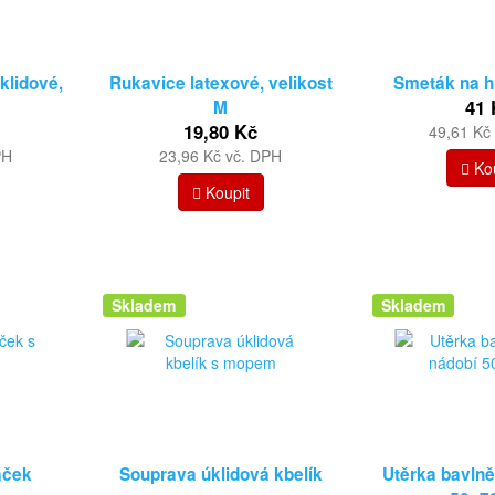
klidové,
Rukavice latexové, velikost
Smeták na hů
41 
M
19,80 Kč
49,61 Kč
PH
23,96 Kč vč. DPH
Kou
Koupit
Skladem
Skladem
áček
Souprava úklidová kbelík
Utěrka bavlně