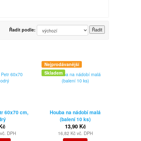
Řadit podle:
Nejprodávanější
Skladem
tr 60x70 cm,
Houba na nádobí malá
drý
(balení 10 ks)
Kč
13,90 Kč
 vč. DPH
16,82 Kč vč. DPH