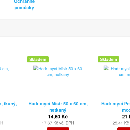
Ochranné
pomůcky
Skladem
Skladem
, tkaný,
Hadr mycí Mistr 50 x 60 cm,
Hadr mycí Pe
netkaný
mo
14,60 Kč
21 
PH
17,67 Kč vč. DPH
25,41 Kč