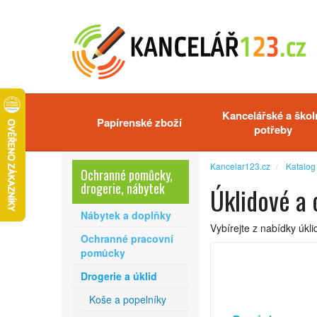
Kancelářské a škol
Papírenské zboží
potřeby
Kancelar123.cz
Katalog
Ochranné pomůcky,
drogerie, nábytek
Úklidové a
Nábytek a doplňky
Vybírejte z nabídky úk
Ochranné pracovní
pomůcky
Drogerie a úklid
Koše a popelníky