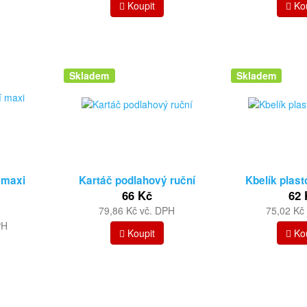
Koupit
Kou
Skladem
Skladem
 maxi
Kartáč podlahový ruční
Kbelík plasto
66 Kč
62 
)
79,86 Kč vč. DPH
75,02 Kč
PH
Koupit
Kou