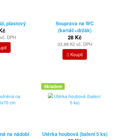
l, plastový
Souprava na WC
Kč
(kartáč+držák)
28 Kč
 vč. DPH
33,88 Kč vč. DPH
pit
Koupit
Skladem
ná na nádobí
Utěrka houbová (balení 5 ks)