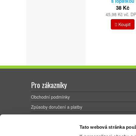
s lopatkou
38 Kč
45,98 Kč vč. D
Koupit
Pro zákazníky
Obchodní podmínky
Způsoby doručení a platby
Reklamační řád
Výhody registrace
Tato webová stránka použ