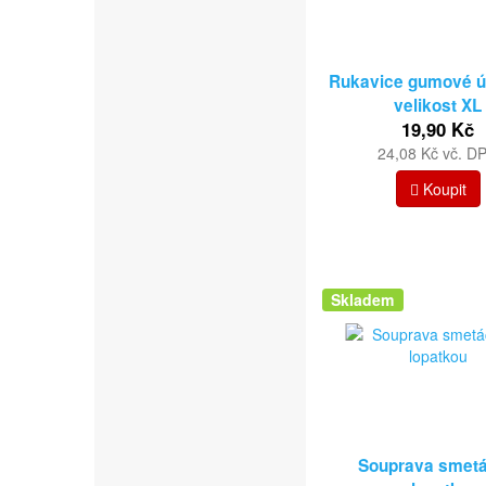
Rukavice gumové ú
velikost XL
19,90 Kč
24,08 Kč vč. D
Koupit
Skladem
Souprava smet