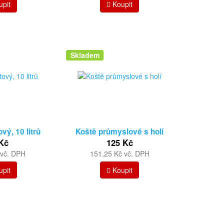
pit
Koupit
Skladem
vý, 10 litrů
Koště průmyslové s holí
Kč
125 Kč
 vč. DPH
151,25 Kč vč. DPH
pit
Koupit