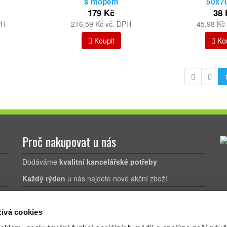
s mopem
50x7
179 Kč
38 
PH
216,59 Kč vč. DPH
45,98 Kč
Koupit
Kou
Proč nakupovat u nás
Dodáváme
kvalitní kancelářské potřeby
Každý týden
u nás najdete nové akční zboží
Doprava zdarma
už při nákupu nad 1.200 Kč bez DPH
ívá cookies