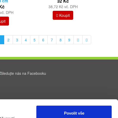
32 Kč
0 cm
Kč
38,72 Kč vč. DPH
 vč. DPH
Koupit
pit
1
2
3
4
5
6
7
8
9
Povolit vše