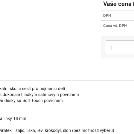
Vaše cena
DPH
Cena vč. DPH
ikátní školní sešit pro nejmenší děti
 s dokonale hladkým saténovým povrchem
vé desky se Soft Touch povrchem
ka linky 16 mm
ířátek - zajíc, liška, lev, krokodýl, slon (bez možnosti výběru)