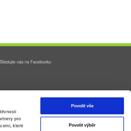
Povolit vše
těvnosti
rtnery pro
Povolit výběr
acemi, které