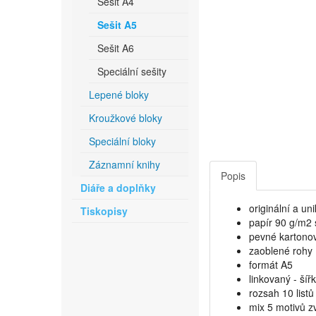
Sešit A4
Sešit A5
Sešit A6
Speciální sešity
Lepené bloky
Kroužkové bloky
Speciální bloky
Záznamní knihy
Popis
Diáře a doplňky
originální a un
Tiskopisy
papír 90 g/m2
pevné kartono
zaoblené rohy
formát A5
linkovaný - šíř
rozsah 10 listů
mix 5 motivů zv