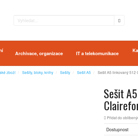
ní
Ka
Archivace, organizace
IT a telekomunikace
ské zboží
Sešity, bloky, knihy
Sešity
Sešit A5
Sešit A5 linkovaný 512 C
Sešit A5
Clairefon
Přidat do oblíbený
Dostupnost