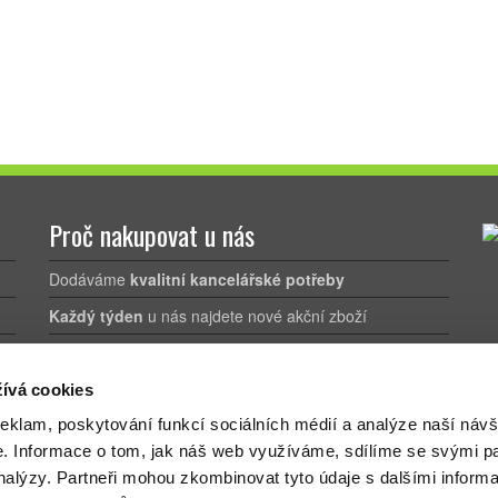
Proč nakupovat u nás
Dodáváme
kvalitní kancelářské potřeby
Každý týden
u nás najdete nové akční zboží
Doprava zdarma
už při nákupu nad 1.200 Kč bez DPH
ívá cookies
reklam, poskytování funkcí sociálních médií a analýze naší návš
e.
Informace o tom, jak náš web využíváme, sdílíme se svými pa
analýzy.
Partneři mohou zkombinovat tyto údaje s dalšími inform