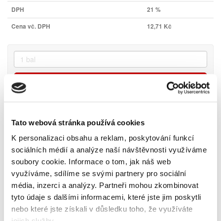
DPH
21 %
Cena vč. DPH
12,71 Kč
Vložit do košíku
Tato webová stránka používá cookies
K personalizaci obsahu a reklam, poskytování funkcí
sociálních médií a analýze naší návštěvnosti využíváme
Skladem
soubory cookie.
Informace o tom, jak náš web
využíváme, sdílíme se svými partnery pro sociální
média, inzerci a analýzy.
Partneři mohou zkombinovat
tyto údaje s dalšími informacemi, které jste jim poskytli
Popis
nebo které jste získali v důsledku toho, že využíváte
jejich služby.