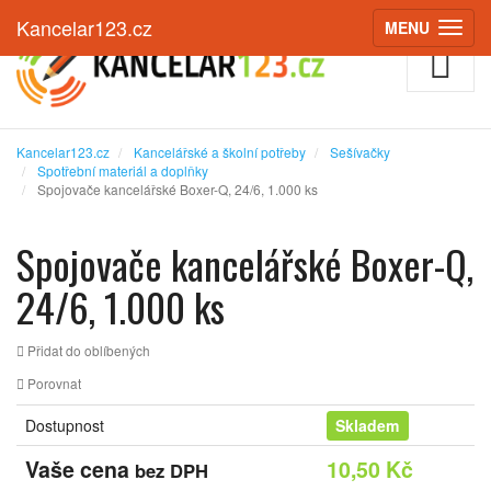
Kancelar123.cz
MENU
(ZOBRAZIT
Kancelar123.cz
Kancelářské a školní potřeby
Sešívačky
Spotřební materiál a doplňky
Spojovače kancelářské Boxer-Q, 24/6, 1.000 ks
Spojovače kancelářské Boxer-Q,
24/6, 1.000 ks
Přidat do oblíbených
Porovnat
Dostupnost
Skladem
Vaše cena
10,50 Kč
bez DPH