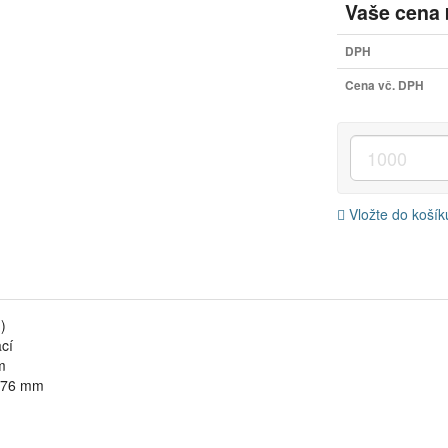
Vaše cena
DPH
Cena vč. DPH
Vložte do koší
)
cí
m
176 mm