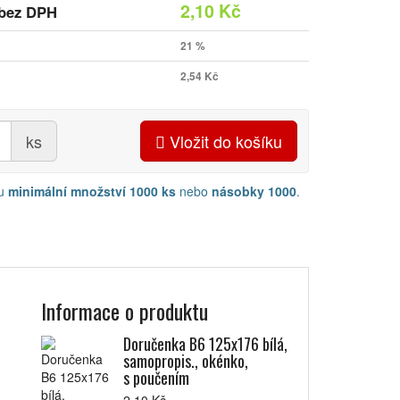
2,10 Kč
bez DPH
21 %
2,54 Kč
ks
Vložit do košíku
ku
minimální množství 1000 ks
nebo
násobky 1000
.
Informace o produktu
Doručenka B6 125x176 bílá,
samopropis., okénko,
s poučením