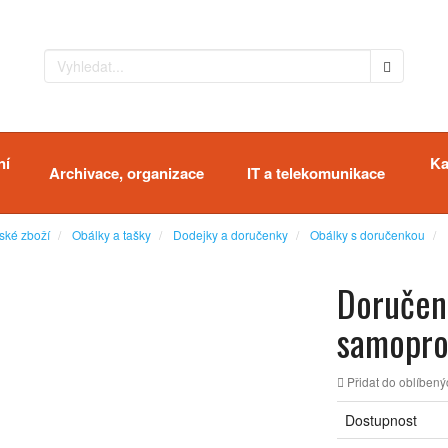
ní
Ka
Archivace, organizace
IT a telekomunikace
ské zboží
Obálky a tašky
Dodejky a doručenky
Obálky s doručenkou
Doručenk
samoprop
Přidat do oblíbený
Dostupnost