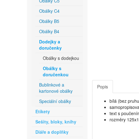
Obálky C5
Obálky C4
Obálky B5
Obálky B4
Dodejky a
doručenky
Obálky s dodejkou
Obálky s
doručenkou
Bublinkové a
Popis
kartonové obálky
bílá (bez pruhu
Speciální obálky
samopropisova
Etikety
text s poučení
rozměry 125x
Sešity, bloky, knihy
Diáře a doplňky