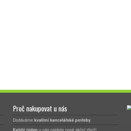
Proč nakupovat u nás
Dodáváme
kvalitní kancelářské potřeby
Každý týden
u nás najdete nové akční zboží