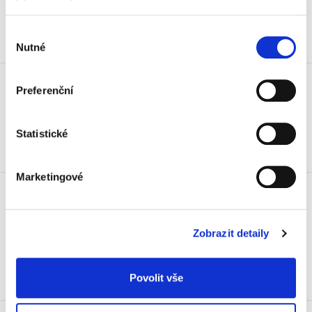
984,94 Kč vč. DPH
Koupit
Výběr
Nutné
souhlasu
Židle Taurus TN, šedá
Preferenční
814 Kč
984,94 Kč vč. DPH
Statistické
Koupit
Marketingové
Židle kancelářská 1140 Asyn, D4
(modrá)
2 338 Kč
Zobrazit detaily
2 828,98 Kč vč. DPH
Koupit
Povolit vše