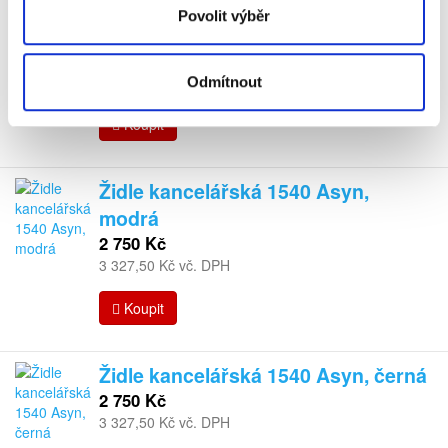
Židle kancelářská 1380 ASYN Flute,
Povolit výběr
D2 (černá)
3 119 Kč
3 773,99 Kč vč. DPH
Odmítnout
Koupit
Židle kancelářská 1540 Asyn,
modrá
2 750 Kč
3 327,50 Kč vč. DPH
Koupit
Židle kancelářská 1540 Asyn, černá
2 750 Kč
3 327,50 Kč vč. DPH