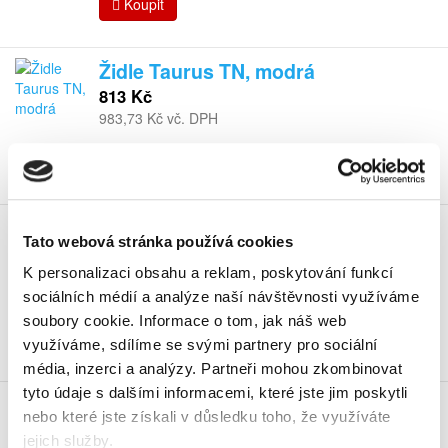
Koupit
Židle Taurus TN, modrá
813 Kč
983,73 Kč vč. DPH
Koupit
Židle Taurus TN, černá
Tato webová stránka používá cookies
814 Kč
K personalizaci obsahu a reklam, poskytování funkcí
984,94 Kč vč. DPH
sociálních médií a analýze naší návštěvnosti využíváme
Koupit
soubory cookie.
Informace o tom, jak náš web
využíváme, sdílíme se svými partnery pro sociální
Skladem
média, inzerci a analýzy.
Partneři mohou zkombinovat
tyto údaje s dalšími informacemi, které jste jim poskytli
Židle Taurus TN, červená
nebo které jste získali v důsledku toho, že využíváte
814 Kč
jejich služby.