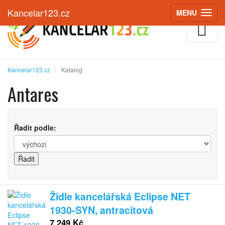
Kancelar123.cz
MENU
(ZOBRAZIT
Kancelar123.cz
Katalog
Antares
Řadit podle:
Židle kancelářská Eclipse NET
1930-SYN, antracitová
7 249 Kč