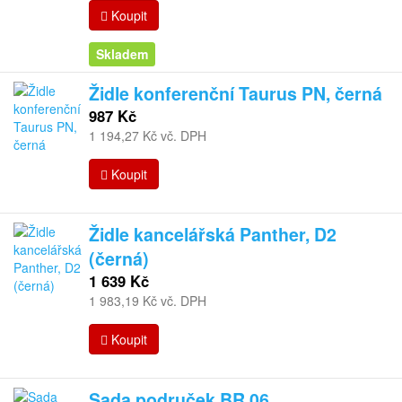
Koupit
Skladem
Židle konferenční Taurus PN, černá
987 Kč
1 194,27 Kč vč. DPH
Koupit
Židle kancelářská Panther, D2
(černá)
1 639 Kč
1 983,19 Kč vč. DPH
Koupit
Sada područek BR 06