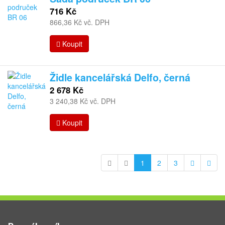
716 Kč
866,36 Kč vč. DPH
Koupit
Židle kancelářská Delfo, černá
2 678 Kč
3 240,38 Kč vč. DPH
Koupit
1
2
3