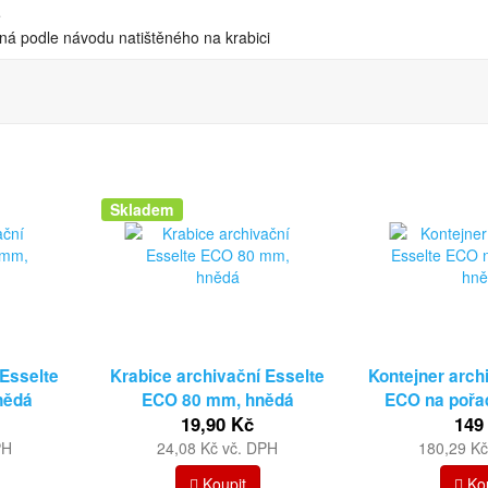
e
ná podle návodu natištěného na krabici
Skladem
 Esselte
Krabice archivační Esselte
Kontejner arch
nědá
ECO 80 mm, hnědá
ECO na pořa
19,90 Kč
149
PH
24,08 Kč vč. DPH
180,29 Kč
Koupit
Kou