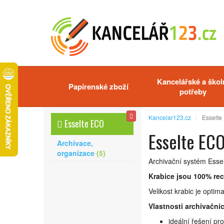
Kancelářské a škol
Papírenské zboží
potřeby
Kancelar123.cz
Esselte
Esselte ECO
Esselte EC
Archivace,
organizace
(
5
)
Archivační systém Esse
Krabice jsou 100% re
Velikost krabic je opti
Vlastnosti archivačníc
ideální řešení pr