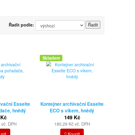
Řadit podle:
Skladem
ivační Esselte
Kontejner archivační Esselte
dače, hnědý
ECO s víkem, hnědý
 Kč
149 Kč
 vč. DPH
180,29 Kč vč. DPH
pit
Koupit