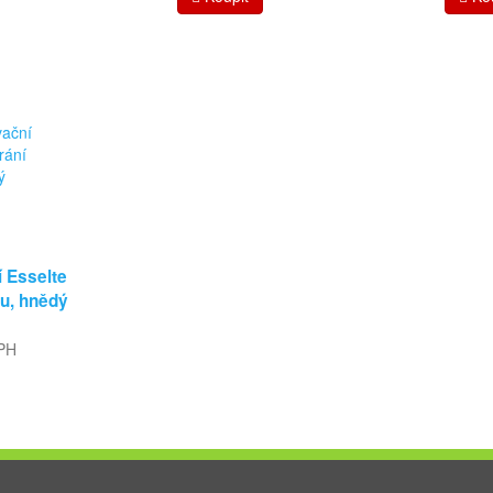
í Esselte
du, hnědý
DPH