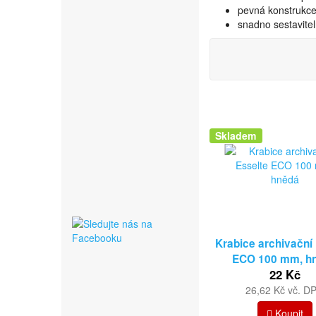
pevná konstrukc
snadno sestavitel
Skladem
Krabice archivační
ECO 100 mm, h
22 Kč
26,62 Kč vč. D
Koupit