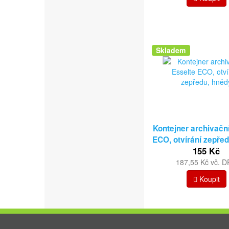
Skladem
Kontejner archivačn
ECO, otvírání zepře
155 Kč
187,55 Kč vč. 
Koupit