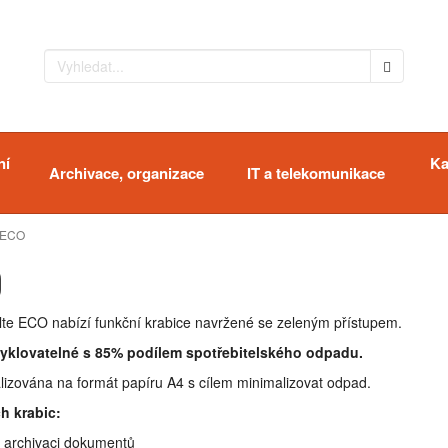
ní
Ka
Archivace, organizace
IT a telekomunikace
 ECO
O
lte ECO nabízí funkční krabice navržené se zeleným přístupem.
cyklovatelné s 85% podílem spotřebitelského odpadu.
malizována na formát papíru A4 s cílem minimalizovat odpad.
h krabic:
o archivaci dokumentů