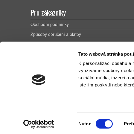
Pro zákazníky
Obchodní podmínky
Způsoby doručení a platby
Reklamační řád
Výhody registrace
Tato webová stránka použ
K personalizaci obsahu a 
Ochrana osobních údajů
využíváme soubory cooki
Novinky a články
sociální média, inzerci a 
Kontakt
jste jim poskytli nebo kter
Výběr
Nutné
Pref
© 2026
Kancelar123.cz
—
ví
souhlasu