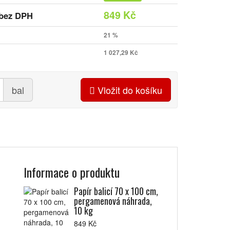
849 Kč
bez DPH
21 %
1 027,29 Kč
bal
Vložit do košíku
Informace o produktu
Papír balicí 70 x 100 cm,
pergamenová náhrada,
10 kg
849 Kč