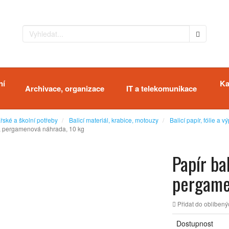
ní
Ka
Archivace, organizace
IT a telekomunikace
řské a školní potřeby
Balicí materiál, krabice, motouzy
Balicí papír, fólie a v
m, pergamenová náhrada, 10 kg
Papír ba
pergame
Přidat do oblíbený
Dostupnost