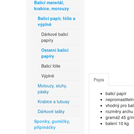
Balicí materiál,
krabice, motouzy
Balicí papír, fólie a
výplně
Dárkové balicí
papíry
Ostatní balicí
papíry
Balicí fólie
Výplně
Popis
Motouzy, stuhy,
pásky
balicí papír
nepromastiteln
Krabice a tubusy
vhodný pro ba
Dárkové tašky
rozměry archu
gramáž 45 g/
Sponky, gumičky,
balení 10 kg
připínáčky