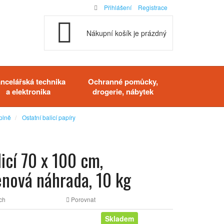
Přihlášení
Registrace
Nákupní košík je prázdný
ncelářská technika
Ochranné pomůcky,
a elektronika
drogerie, nábytek
ýplně
Ostatní balicí papíry
licí 70 x 100 cm,
nová náhrada, 10 kg
ch
Porovnat
Skladem