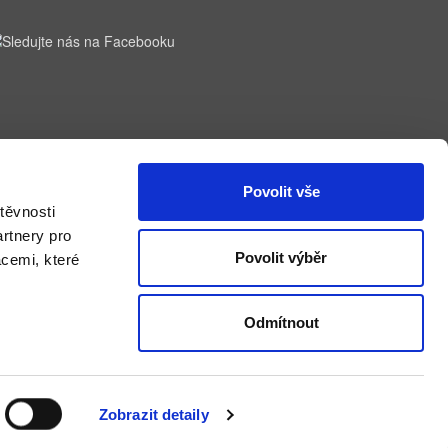
Povolit vše
těvnosti
rtnery pro
Povolit výběr
acemi, které
Odmítnout
Zobrazit detaily
obchod
od
Optimal Marketing