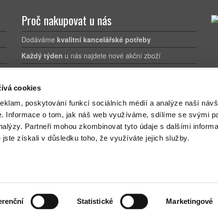
Proč nakupovat u nás
Dodáváme
kvalitní kancelářské potřeby
Každý týden
u nás najdete nové akční zboží
Doprava zdarma
už při nákupu nad 1.200 Kč bez DPH
ívá cookies
reklam, poskytování funkcí sociálních médií a analýze naší návš
e.
Informace o tom, jak náš web využíváme, sdílíme se svými pa
analýzy.
Partneři mohou zkombinovat tyto údaje s dalšími inform
é jste získali v důsledku toho, že využíváte jejich služby.
Novinky a slevy na Váš e-mail:
erenční
Statistické
Marketingové
me, co kancelář potřebuje
|
informace o webu
| e-shop pohání
Webový 