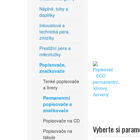
Náplně, tuhy a
doplňky
Inkoustová a
technická pera,
zmizíky
Prestižní pera a
mikrotužky
Popisovače,
značkovače
Tenké popisovače
a linery
Permanentní
popisovače a
značkovače
Popisovače na CD
Vyberte si param
Popisovače na
tabule