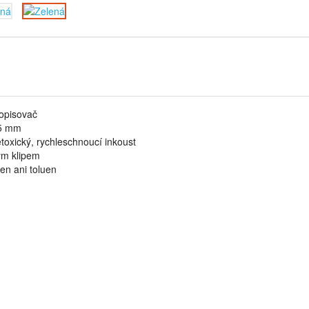
opisovač
-5 mm
toxický, rychleschnoucí inkoust
ým klipem
en ani toluen