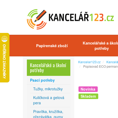
Kancelářské a škol
Papírenské zboží
potřeby
Kancelar123.cz
Kancelá
Kancelářské a školní
Popisovač ECO permanen
potřeby
Psací potřeby
Tužky, mikrotužky
Novinka
Skladem
Kuličková a gelová
pera
Pravítka, kružítka,
ořezávátka, gumy