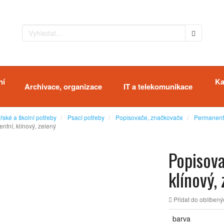
ní
Ka
Archivace, organizace
IT a telekomunikace
řské a školní potřeby
Psací potřeby
Popisovače, značkovače
Permanent
tní, klínový, zelený
Popisov
klínový,
Přidat do oblíbený
barva