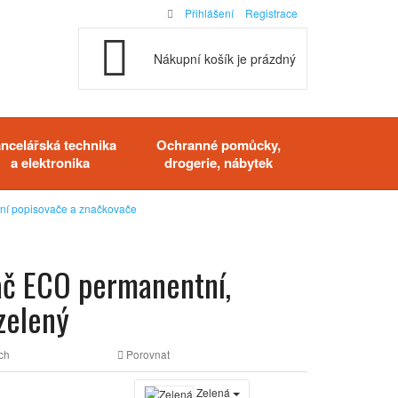
Přihlášení
Registrace
Nákupní košík je prázdný
ncelářská technika
Ochranné pomůcky,
a elektronika
drogerie, nábytek
ní popisovače a značkovače
ač ECO permanentní,
 zelený
ch
Porovnat
Zelená