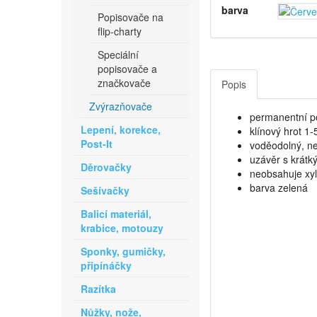
barva
Popisovače na
flip-charty
Speciální
popisovače a
značkovače
Popis
Zvýrazňovače
permanentní p
Lepení, korekce,
klínový hrot 1
Post-It
voděodolný, ne
uzávěr s krátk
Děrovačky
neobsahuje xyl
barva zelená
Sešívačky
Balicí materiál,
krabice, motouzy
Sponky, gumičky,
připínáčky
Razítka
Nůžky, nože,